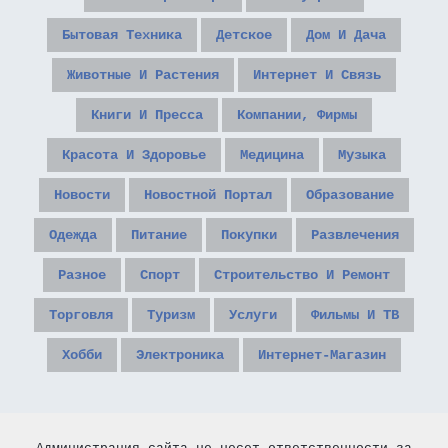
Бытовая Техника
Детское
Дом И Дача
Животные И Растения
Интернет И Связь
Книги И Пресса
Компании, Фирмы
Красота И Здоровье
Медицина
Музыка
Новости
Новостной Портал
Образование
Одежда
Питание
Покупки
Развлечения
Разное
Спорт
Строительство И Ремонт
Торговля
Туризм
Услуги
Фильмы И ТВ
Хобби
Электроника
Интернет-Магазин