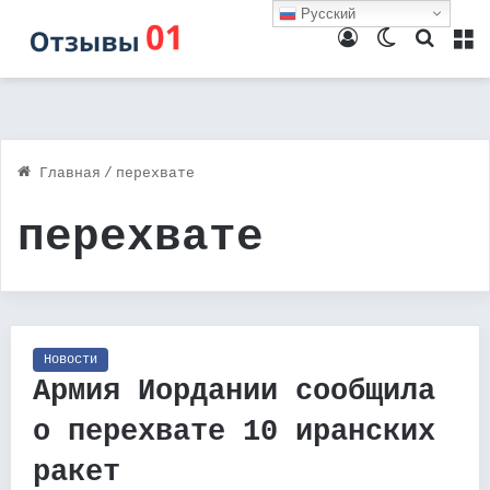
Русский
Войти
Switch
Поиск
М
skin
Главная
/
перехвате
перехвате
Новости
Армия Иордании сообщила
о перехвате 10 иранских
ракет