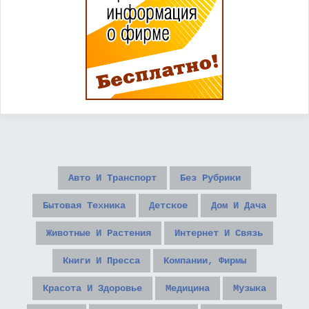
Авто И Транспорт
Без Рубрики
Бытовая Техника
Детское
Дом И Дача
Животные И Растения
Интернет И Связь
Книги И Пресса
Компании, Фирмы
Красота И Здоровье
Медицина
Музыка