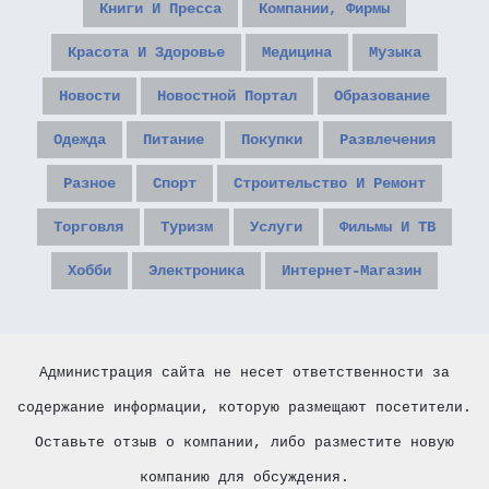
Книги И Пресса
Компании, Фирмы
Красота И Здоровье
Медицина
Музыка
Новости
Новостной Портал
Образование
Одежда
Питание
Покупки
Развлечения
Разное
Спорт
Строительство И Ремонт
Торговля
Туризм
Услуги
Фильмы И ТВ
Хобби
Электроника
Интернет-Магазин
Администрация сайта не несет ответственности за
содержание информации, которую размещают посетители.
Оставьте отзыв о компании, либо разместите новую
компанию для обсуждения.