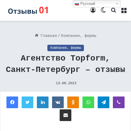
Русский
Войти
Switch
Поиск
М
skin
Главная
/
Компании, фирмы
Компании, фирмы
Агентство Topform,
Санкт-Петербург – отзывы
13.08.2023
Facebook
Twitter
LinkedIn
Вконтакте
Одноклассники
WhatsApp
Telegram
Vi
Поделиться через электронную почту