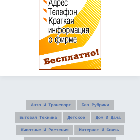
Авто И Транспорт
Без Рубрики
Бытовая Техника
Детское
Дом И Дача
Животные И Растения
Интернет И Связь