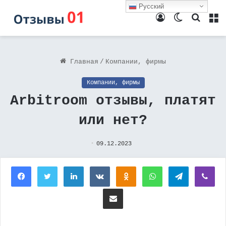
Русский
Войти
Switch
Поиск
М
skin
Главная
/
Компании, фирмы
Компании, фирмы
Arbitroom отзывы, платят
или нет?
09.12.2023
Facebook
Twitter
LinkedIn
Вконтакте
Одноклассники
WhatsApp
Telegram
Vi
Поделиться через электронную почту