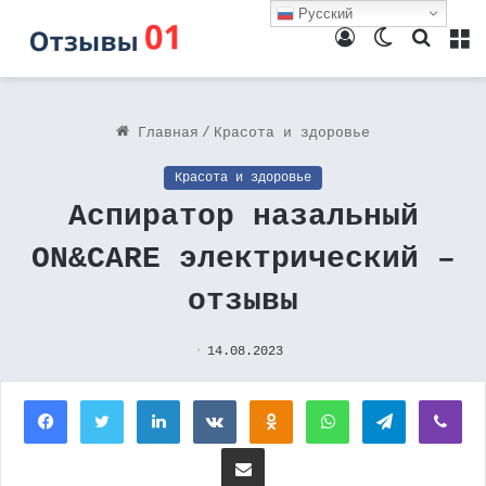
Русский
Войти
Switch
Поиск
М
skin
Главная
/
Красота и здоровье
Красота и здоровье
Аспиратор назальный
ON&CARE электрический –
отзывы
14.08.2023
Facebook
Twitter
LinkedIn
Вконтакте
Одноклассники
WhatsApp
Telegram
Vi
Поделиться через электронную почту