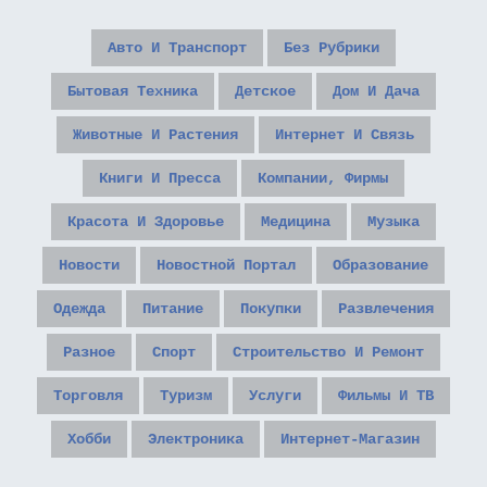
Авто И Транспорт
Без Рубрики
Бытовая Техника
Детское
Дом И Дача
Животные И Растения
Интернет И Связь
Книги И Пресса
Компании, Фирмы
Красота И Здоровье
Медицина
Музыка
Новости
Новостной Портал
Образование
Одежда
Питание
Покупки
Развлечения
Разное
Спорт
Строительство И Ремонт
Торговля
Туризм
Услуги
Фильмы И ТВ
Хобби
Электроника
Интернет-Магазин