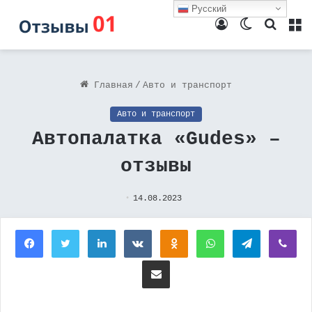
Русский
Войти
Switch
Поиск
М
skin
Главная
/
Авто и транспорт
Авто и транспорт
Автопалатка «Gudes» –
отзывы
14.08.2023
Facebook
Twitter
LinkedIn
Вконтакте
Одноклассники
WhatsApp
Telegram
Vi
Поделиться через электронную почту