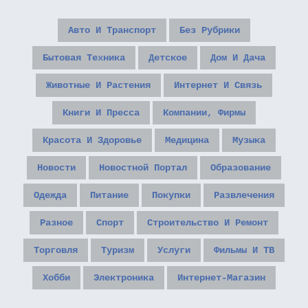
Авто И Транспорт
Без Рубрики
Бытовая Техника
Детское
Дом И Дача
Животные И Растения
Интернет И Связь
Книги И Пресса
Компании, Фирмы
Красота И Здоровье
Медицина
Музыка
Новости
Новостной Портал
Образование
Одежда
Питание
Покупки
Развлечения
Разное
Спорт
Строительство И Ремонт
Торговля
Туризм
Услуги
Фильмы И ТВ
Хобби
Электроника
Интернет-Магазин