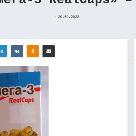
мега-3 RealCaps» –
29.09.2023
tter
LinkedIn
Вконтакте
Одноклассники
Поделиться через электронную почту