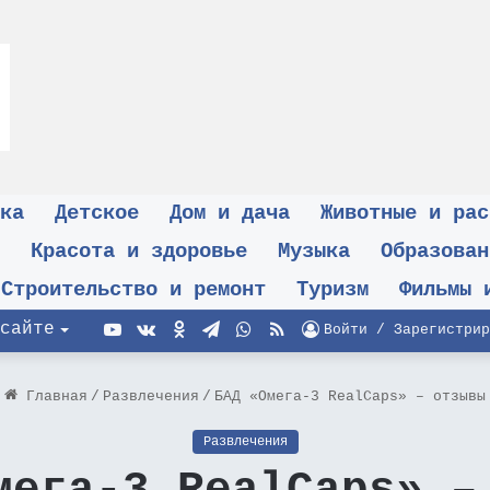
ка
Детское
Дом и дача
Животные и рас
Красота и здоровье
Музыка
Образован
Строительство и ремонт
Туризм
Фильмы 
YouTube
vk.com
Одноклассники
Telegram
WhatsApp
RSS
сайте
Войти / Зарегистрир
Главная
/
Развлечения
/
БАД «Омега-3 RealCaps» – отзывы
Развлечения