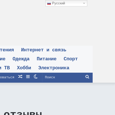
Русский
тения
Интернет и связь
ие
Одежда
Питание
Спорт
и ТВ
Хобби
Электроника
Случайная
Sidebar
Switch
Поиск
оваться
статья
skin