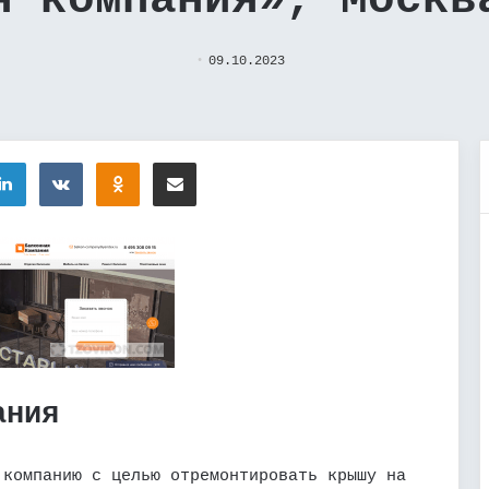
я компания», Москв
09.10.2023
tter
LinkedIn
Вконтакте
Одноклассники
Поделиться через электронную почту
ания
 компанию с целью отремонтировать крышу на