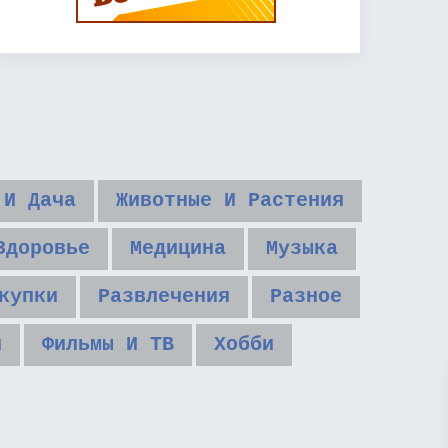
 И Дача
Животные И Растения
Здоровье
Медицина
Музыка
купки
Развлечения
Разное
и
Фильмы И ТВ
Хобби