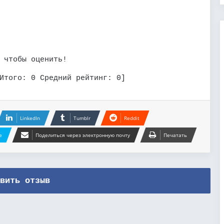
 чтобы оценить!
Итого:
0
Средний рейтинг:
0
]
LinkedIn
Tumblr
Reddit
e
Поделиться через электронную почту
Печатать
вить отзыв