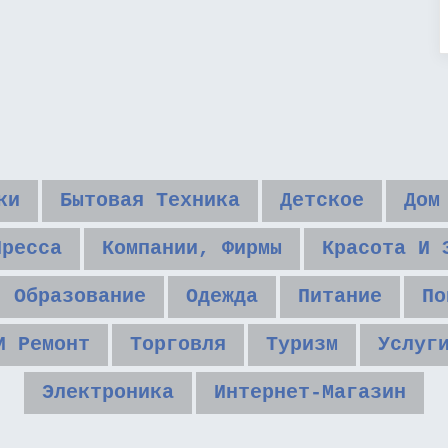
ки
Бытовая Техника
Детское
Дом
Пресса
Компании, Фирмы
Красота И 
Образование
Одежда
Питание
По
И Ремонт
Торговля
Туризм
Услуг
Электроника
Интернет-Магазин