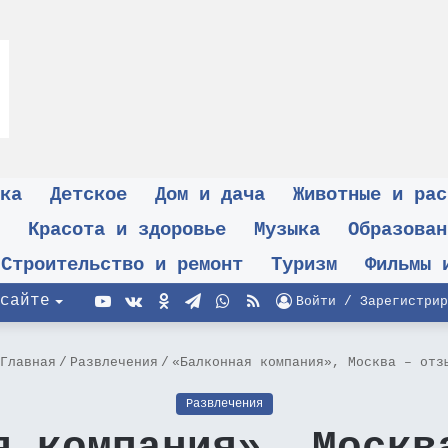
ка
Детское
Дом и дача
Животные и рас
Красота и здоровье
Музыка
Образован
Строительство и ремонт
Туризм
Фильмы 
YouTube
vk.com
Одноклассники
Telegram
WhatsApp
RSS
сайте
Войти / Зарегистрир
Главная
/
Развлечения
/
«Балконная компания», Москва – отз
Развлечения