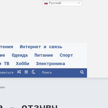
Русский
тения
Интернет и связь
ие
Одежда
Питание
Спорт
и ТВ
Хобби
Электроника
Случайная
Sidebar
Switch
Поиск
оваться
статья
skin
ывы