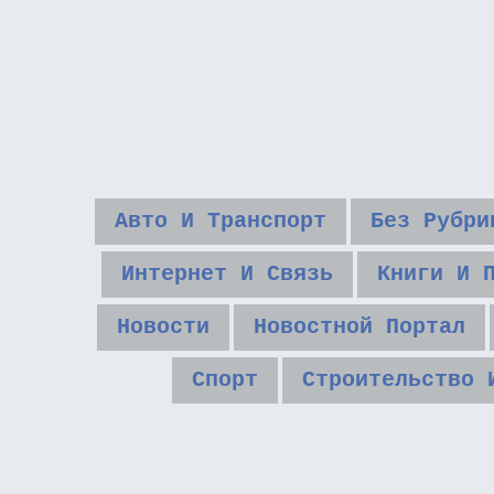
Авто И Транспорт
Без Рубри
Интернет И Связь
Книги И 
Новости
Новостной Портал
Спорт
Строительство 