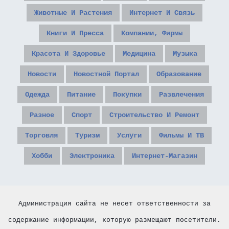
Животные И Растения
Интернет И Связь
Книги И Пресса
Компании, Фирмы
Красота И Здоровье
Медицина
Музыка
Новости
Новостной Портал
Образование
Одежда
Питание
Покупки
Развлечения
Разное
Спорт
Строительство И Ремонт
Торговля
Туризм
Услуги
Фильмы И ТВ
Хобби
Электроника
Интернет-Магазин
Администрация сайта не несет ответственности за
содержание информации, которую размещают посетители.