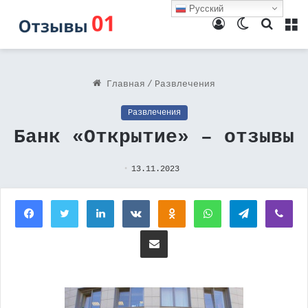
Русский
Войти
Switch
Поиск
М
skin
Главная
/
Развлечения
Развлечения
Банк «Открытие» – отзывы
13.11.2023
Facebook
Twitter
LinkedIn
Вконтакте
Одноклассники
WhatsApp
Telegram
Vi
Поделиться через электронную почту