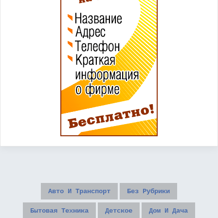
Авто И Транспорт
Без Рубрики
Бытовая Техника
Детское
Дом И Дача