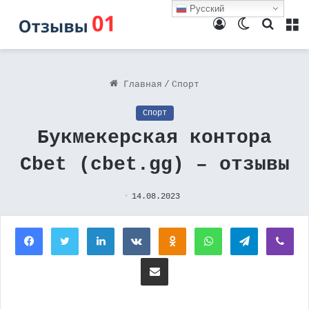
Русский
Войти
Switch
Поиск
М
skin
Главная
/
Спорт
Спорт
Букмекерская контора
Cbet (cbet.gg) – отзывы
14.08.2023
Facebook
Twitter
LinkedIn
Вконтакте
Одноклассники
WhatsApp
Telegram
Vi
Поделиться через электронную почту