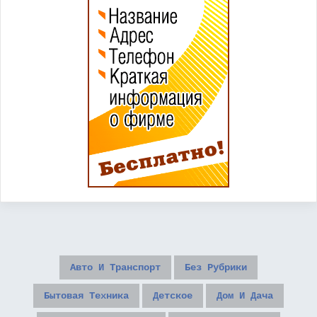
Авто И Транспорт
Без Рубрики
Бытовая Техника
Детское
Дом И Дача