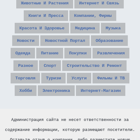
Животные И Растения
Интернет И Связь
Книги И Пресса
Компании, Фирмы
Красота И Здоровье
Медицина
Музыка
Новости
Новостной Портал
Образование
Одежда
Питание
Покупки
Развлечения
Разное
Спорт
Строительство И Ремонт
Торговля
Туризм
Услуги
Фильмы И ТВ
Хобби
Электроника
Интернет-Магазин
Администрация сайта не несет ответственности за
содержание информации, которую размещают посетители.
Оставьте отзыв о компании, либо разместите новую