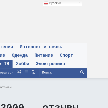
Русский
тения
Интернет и связь
ие
Одежда
Питание
Спорт
и ТВ
Хобби
Электроника
Случайная
Sidebar
Switch
Поиск
оваться
статья
skin
отзывы