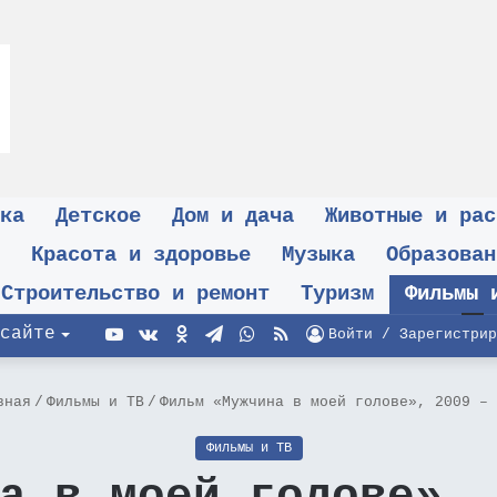
ка
Детское
Дом и дача
Животные и рас
Красота и здоровье
Музыка
Образован
Строительство и ремонт
Туризм
Фильмы 
YouTube
vk.com
Одноклассники
Telegram
WhatsApp
RSS
сайте
Войти / Зарегистрир
вная
/
Фильмы и ТВ
/
Фильм «Мужчина в моей голове», 2009 – 
Фильмы и ТВ