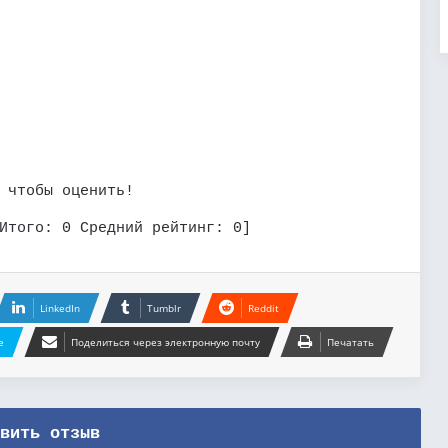
 чтобы оценить!
Итого:
0
Средний рейтинг:
0
]
LinkedIn
Tumblr
Reddit
e
Поделиться через электронную почту
Печатать
вить отзыв