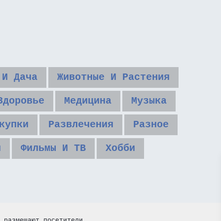
 И Дача
Животные И Растения
Здоровье
Медицина
Музыка
купки
Развлечения
Разное
и
Фильмы И ТВ
Хобби
 размещают посетители.