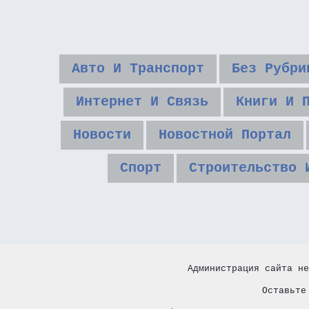
Авто И Транспорт
Без Рубри
Интернет И Связь
Книги И 
Новости
Новостной Портал
Спорт
Строительство 
Администрация сайта не
Оставьте