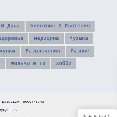
 И Дача
Животные И Растения
Здоровье
Медицина
Музыка
купки
Развлечения
Разное
и
Фильмы И ТВ
Хобби
 размещают посетители.
суждения.
Здравствуйте!