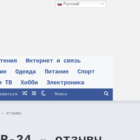
Русский
тения
Интернет и связь
ие
Одежда
Питание
Спорт
и ТВ
Хобби
Электроника
Случайная
Sidebar
Switch
Поиск
оваться
статья
skin
 – отзывы