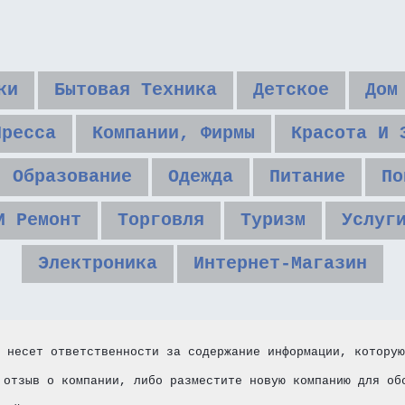
ки
Бытовая Техника
Детское
Дом
Пресса
Компании, Фирмы
Красота И 
Образование
Одежда
Питание
По
И Ремонт
Торговля
Туризм
Услуг
Электроника
Интернет-Магазин
 несет ответственности за содержание информации, которую
 отзыв о компании, либо разместите новую компанию для об