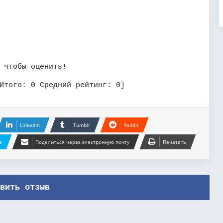
 чтобы оценить!
Итого:
0
Средний рейтинг:
0
]
LinkedIn
Tumblr
Reddit
e
Поделиться через электронную почту
Печатать
вить отзыв