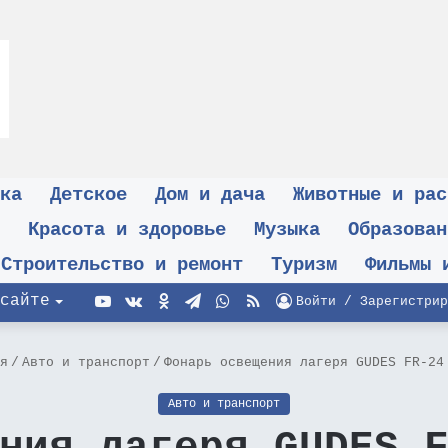
ка
Детское
Дом и дача
Животные и рас
Красота и здоровье
Музыка
Образован
Строительство и ремонт
Туризм
Фильмы 
YouTube
vk.com
Одноклассники
Telegram
WhatsApp
RSS
сайте
Войти / Зарегистрир
я
/
Авто и транспорт
/
Фонарь освещения лагеря GUDES FR-24
Авто и транспорт