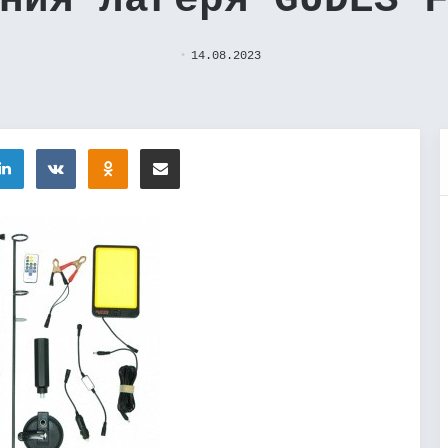
ния лагеря GUDES 
14.08.2023
tter
LinkedIn
Вконтакте
Одноклассники
Поделиться через электронную почту