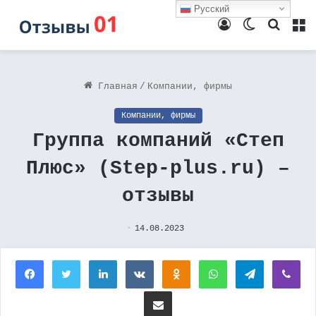
Русский
Войти
Switch
Поиск
М
skin
Главная
/
Компании, фирмы
Компании, фирмы
Группа компаний «Степ
Плюс» (Step-plus.ru) –
отзывы
14.08.2023
Facebook
Twitter
LinkedIn
Вконтакте
Одноклассники
WhatsApp
Telegram
Vi
Поделиться через электронную почту