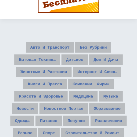
Авто И Транспорт
Без Рубрики
Бытовая Техника
Детское
Дом И Дача
Животные И Растения
Интернет И Связь
Книги И Пресса
Компании, Фирмы
Красота И Здоровье
Медицина
Музыка
Новости
Новостной Портал
Образование
Одежда
Питание
Покупки
Развлечения
Разное
Спорт
Строительство И Ремонт