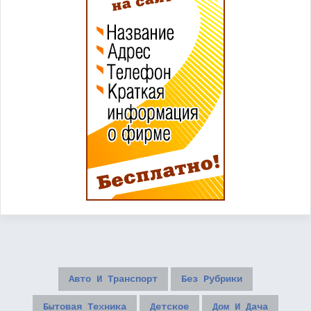
Авто И Транспорт
Без Рубрики
Бытовая Техника
Детское
Дом И Дача