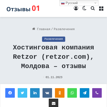
Русский
Войти
Switch
Поиск
М
skin
Главная
/
Развлечения
Развлечения
Хостинговая компания
Retzor (retzor.com),
Молдова – отзывы
01.11.2023
Facebook
Twitter
LinkedIn
Вконтакте
Одноклассники
WhatsApp
Telegram
Vi
Поделиться через электронную почту