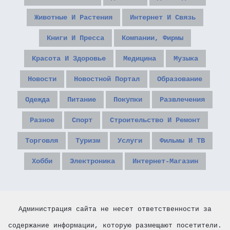
Животные И Растения
Интернет И Связь
Книги И Пресса
Компании, Фирмы
Красота И Здоровье
Медицина
Музыка
Новости
Новостной Портал
Образование
Одежда
Питание
Покупки
Развлечения
Разное
Спорт
Строительство И Ремонт
Торговля
Туризм
Услуги
Фильмы И ТВ
Хобби
Электроника
Интернет-Магазин
Администрация сайта не несет ответственности за
содержание информации, которую размещают посетители.