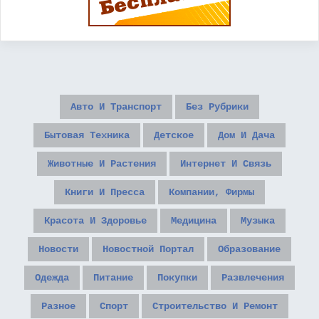
Авто И Транспорт
Без Рубрики
Бытовая Техника
Детское
Дом И Дача
Животные И Растения
Интернет И Связь
Книги И Пресса
Компании, Фирмы
Красота И Здоровье
Медицина
Музыка
Новости
Новостной Портал
Образование
Одежда
Питание
Покупки
Развлечения
Разное
Спорт
Строительство И Ремонт