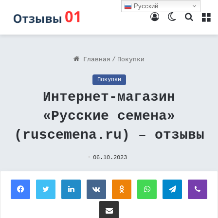
Русский
Войти
Switch
Поиск
М
skin
Главная
/
Покупки
Покупки
Интернет-магазин
«Русские семена»
(ruscemena.ru) – отзывы
06.10.2023
Facebook
Twitter
LinkedIn
Вконтакте
Одноклассники
WhatsApp
Telegram
Vi
Поделиться через электронную почту