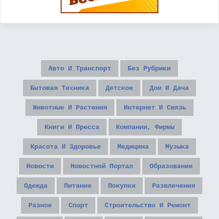
Авто И Транспорт
Без Рубрики
Бытовая Техника
Детское
Дом И Дача
Животные И Растения
Интернет И Связь
Книги И Пресса
Компании, Фирмы
Красота И Здоровье
Медицина
Музыка
Новости
Новостной Портал
Образование
Одежда
Питание
Покупки
Развлечения
Разное
Спорт
Строительство И Ремонт