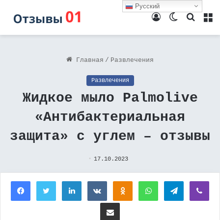
Русский
Войти
Switch
Поиск
М
skin
Главная
/
Развлечения
Развлечения
Жидкое мыло Palmolive
«Антибактериальная
защита» с углем – отзывы
17.10.2023
Facebook
Twitter
LinkedIn
Вконтакте
Одноклассники
WhatsApp
Telegram
Vi
Поделиться через электронную почту