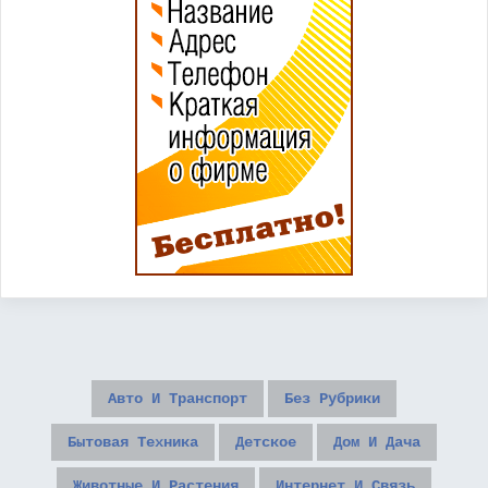
Авто И Транспорт
Без Рубрики
Бытовая Техника
Детское
Дом И Дача
Животные И Растения
Интернет И Связь