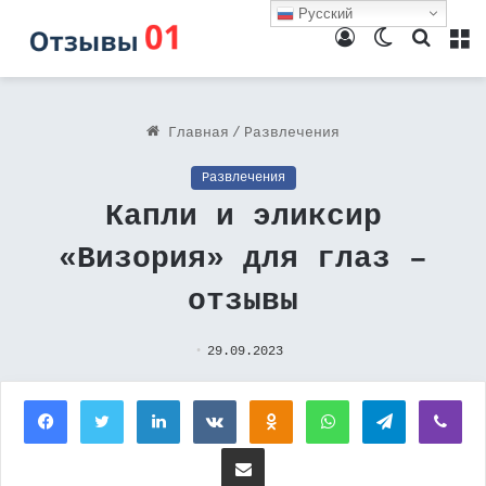
Русский
Войти
Switch
Поиск
М
skin
Главная
/
Развлечения
Развлечения
Капли и эликсир
«Визория» для глаз –
отзывы
29.09.2023
Facebook
Twitter
LinkedIn
Вконтакте
Одноклассники
WhatsApp
Telegram
Vi
Поделиться через электронную почту