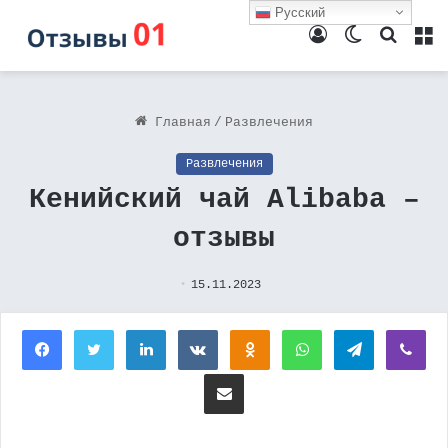
Русский
Войти
Switch
Поиск
М
skin
Главная
/
Развлечения
Развлечения
Кенийский чай Alibaba –
отзывы
15.11.2023
Facebook
Twitter
LinkedIn
Вконтакте
Одноклассники
WhatsApp
Telegram
Vi
Поделиться через электронную почту