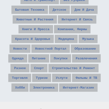
Авто И Транспорт
Без Рубрики
Бытовая Техника
Детское
Дом И Дача
Животные И Растения
Интернет И Связь
Книги И Пресса
Компании, Фирмы
Красота И Здоровье
Медицина
Музыка
Новости
Новостной Портал
Образование
Одежда
Питание
Покупки
Развлечения
Разное
Спорт
Строительство И Ремонт
Торговля
Туризм
Услуги
Фильмы И ТВ
Хобби
Электроника
Интернет-Магазин