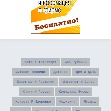
Авто И Транспорт
Без Рубрики
Бытовая Техника
Детское
Дом И Дача
Животные И Растения
Интернет И Связь
Книги И Пресса
Компании, Фирмы
Красота И Здоровье
Медицина
Музыка