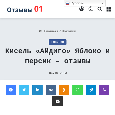
Русский
Войти
Switch
Поиск
М
skin
Главная
/
Покупки
Покупки
Кисель «Айдиго» Яблоко и
персик – отзывы
06.10.2023
Facebook
Twitter
LinkedIn
Вконтакте
Одноклассники
WhatsApp
Telegram
Vi
Поделиться через электронную почту