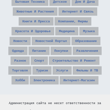
Бытовая Техника
Детское
Дом И Дача
Животные И Растения
Интернет И Связь
Книги И Пресса
Компании, Фирмы
Красота И Здоровье
Медицина
Музыка
Новости
Новостной Портал
Образование
Одежда
Питание
Покупки
Развлечения
Разное
Спорт
Строительство И Ремонт
Торговля
Туризм
Услуги
Фильмы И ТВ
Хобби
Электроника
Интернет-Магазин
Администрация сайта не несет ответственности за