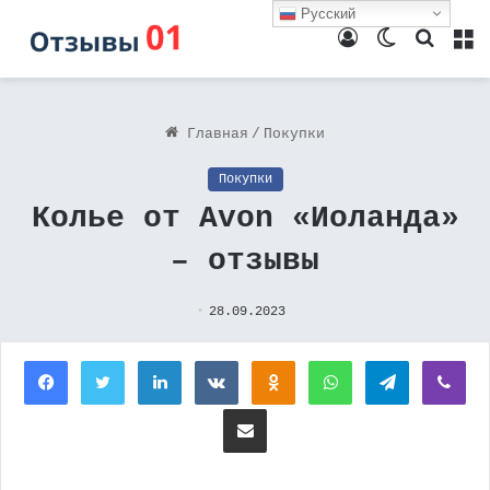
Русский
Войти
Switch
Поиск
М
skin
Главная
/
Покупки
Покупки
Колье от Avon «Иоланда»
– отзывы
28.09.2023
Facebook
Twitter
LinkedIn
Вконтакте
Одноклассники
WhatsApp
Telegram
Vi
Поделиться через электронную почту