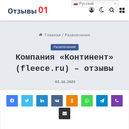
Русский
Войти
Switch
Поиск
М
skin
Главная
/
Развлечения
Развлечения
Компания «Континент»
(fleece.ru) – отзывы
03.10.2023
Facebook
Twitter
LinkedIn
Вконтакте
Одноклассники
WhatsApp
Telegram
Vi
Поделиться через электронную почту