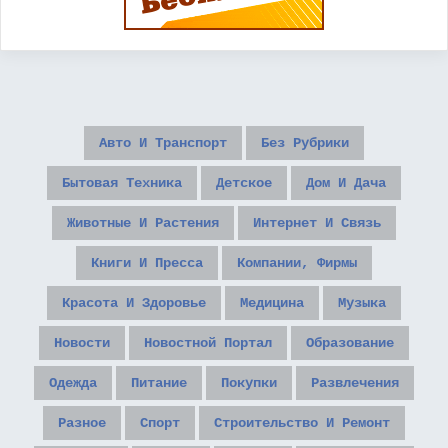
Авто И Транспорт
Без Рубрики
Бытовая Техника
Детское
Дом И Дача
Животные И Растения
Интернет И Связь
Книги И Пресса
Компании, Фирмы
Красота И Здоровье
Медицина
Музыка
Новости
Новостной Портал
Образование
Одежда
Питание
Покупки
Развлечения
Разное
Спорт
Строительство И Ремонт