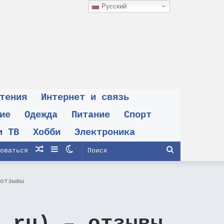
Русский
тения
Интернет и связь
ие
Одежда
Питание
Спорт
и ТВ
Хобби
Электроника
Случайная
Sidebar
Switch
Поиск
оваться
статья
skin
отзывы