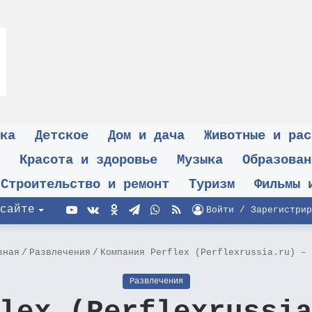
ка
Детское
Дом и дача
Животные и рас
Красота и здоровье
Музыка
Образован
Строительство и ремонт
Туризм
Фильмы 
YouTube
vk.com
Одноклассники
Telegram
WhatsApp
RSS
сайте
Войти / Зарегистрир
вная
/
Развлечения
/
Компания Perflex (Perflexrussia.ru) – 
Развлечения