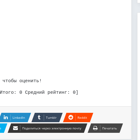
 чтобы оценить!
Итого:
0
Средний рейтинг:
0
]
LinkedIn
Tumblr
Reddit
e
Поделиться через электронную почту
Печатать