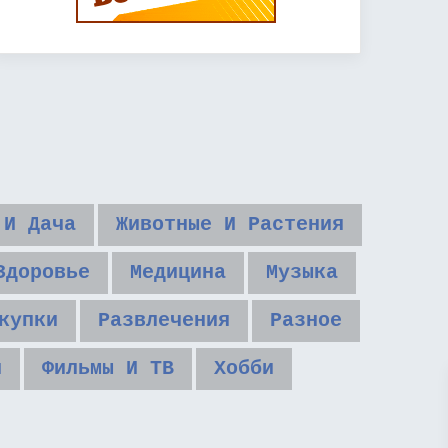
 И Дача
Животные И Растения
Здоровье
Медицина
Музыка
купки
Развлечения
Разное
и
Фильмы И ТВ
Хобби