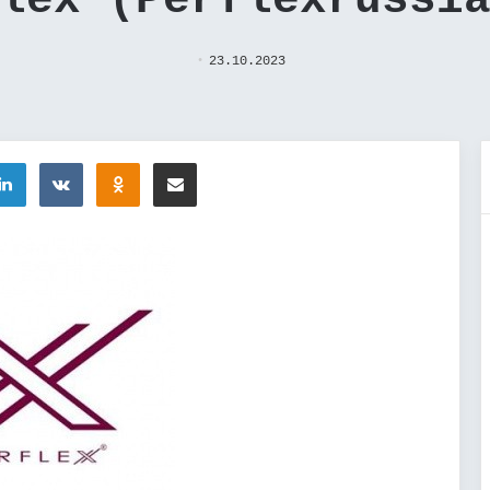
lex (Perflexrussi
23.10.2023
tter
LinkedIn
Вконтакте
Одноклассники
Поделиться через электронную почту