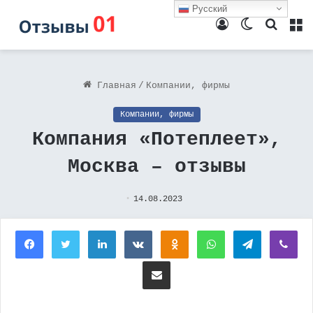
Русский
Войти
Switch
Поиск
М
skin
Главная
/
Компании, фирмы
Компании, фирмы
Компания «Потеплеет»,
Москва – отзывы
14.08.2023
Facebook
Twitter
LinkedIn
Вконтакте
Одноклассники
WhatsApp
Telegram
Vi
Поделиться через электронную почту