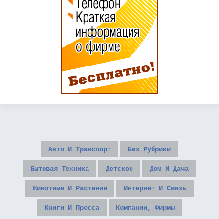
Авто И Транспорт
Без Рубрики
Бытовая Техника
Детское
Дом И Дача
Животные И Растения
Интернет И Связь
Книги И Пресса
Компании, Фирмы