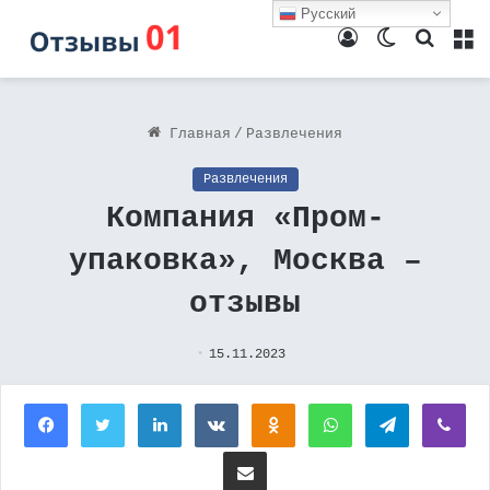
Русский
Войти
Switch
Поиск
М
skin
Главная
/
Развлечения
Развлечения
Компания «Пром-
упаковка», Москва –
отзывы
15.11.2023
Facebook
Twitter
LinkedIn
Вконтакте
Одноклассники
WhatsApp
Telegram
Vi
Поделиться через электронную почту