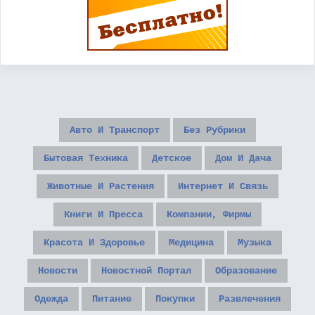
Авто И Транспорт
Без Рубрики
Бытовая Техника
Детское
Дом И Дача
Животные И Растения
Интернет И Связь
Книги И Пресса
Компании, Фирмы
Красота И Здоровье
Медицина
Музыка
Новости
Новостной Портал
Образование
Одежда
Питание
Покупки
Развлечения