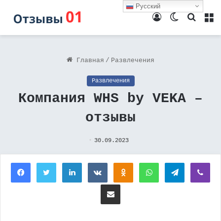
Русский
Войти
Switch
Поиск
М
skin
Главная
/
Развлечения
Развлечения
Компания WHS by VEKA –
отзывы
30.09.2023
Facebook
Twitter
LinkedIn
Вконтакте
Одноклассники
WhatsApp
Telegram
Vi
Поделиться через электронную почту