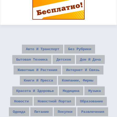
Авто И Транспорт
Без Рубрики
Бытовая Техника
Детское
Дом И Дача
Животные И Растения
Интернет И Связь
Книги И Пресса
Компании, Фирмы
Красота И Здоровье
Медицина
Музыка
Новости
Новостной Портал
Образование
Одежда
Питание
Покупки
Развлечения