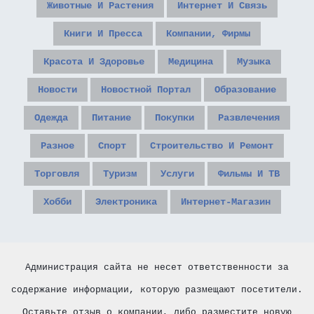
Животные И Растения
Интернет И Связь
Книги И Пресса
Компании, Фирмы
Красота И Здоровье
Медицина
Музыка
Новости
Новостной Портал
Образование
Одежда
Питание
Покупки
Развлечения
Разное
Спорт
Строительство И Ремонт
Торговля
Туризм
Услуги
Фильмы И ТВ
Хобби
Электроника
Интернет-Магазин
Администрация сайта не несет ответственности за
содержание информации, которую размещают посетители.
Оставьте отзыв о компании, либо разместите новую