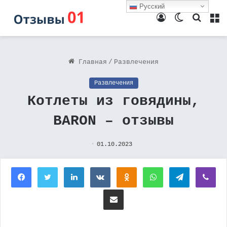
Русский
Войти
Switch
Поиск
М
skin
Главная
/
Развлечения
Развлечения
Котлеты из говядины,
BARON – отзывы
01.10.2023
Facebook
Twitter
LinkedIn
Вконтакте
Одноклассники
WhatsApp
Telegram
Vi
Поделиться через электронную почту