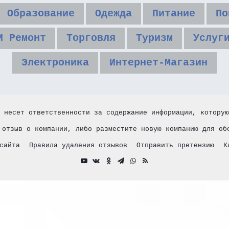
Образование
Одежда
Питание
По
И Ремонт
Торговля
Туризм
Услуг
Электроника
Интернет-Магазин
 несет ответственности за содержание информации, которую
 отзыв о компании, либо разместите новую компанию для об
сайта
Правила удаления отзывов
Отправить претензию
К
YouTube
vk.com
Одноклассники
Telegram
WhatsApp
RSS