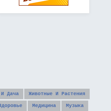
 И Дача
Животные И Растения
Здоровье
Медицина
Музыка