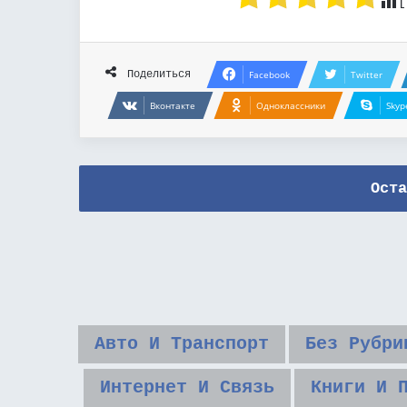
[
Поделиться
Facebook
Twitter
Вконтакте
Одноклассники
Skyp
Оста
Авто И Транспорт
Без Рубри
Интернет И Связь
Книги И 