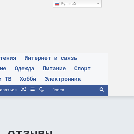
Русский
тения
Интернет и связь
ие
Одежда
Питание
Спорт
и ТВ
Хобби
Электроника
Случайная
Sidebar
Switch
Поиск
оваться
статья
skin