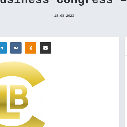
usiness Congress 
18.08.2023
tter
LinkedIn
Вконтакте
Одноклассники
Поделиться через электронную почту