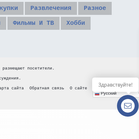
купки
Развлечения
Разное
и
Фильмы И ТВ
Хобби
 размещают посетители.
суждения.
Здравствуйте!
арта сайта
Обратная связь
О сайте
Русский
Есть
вопросы?