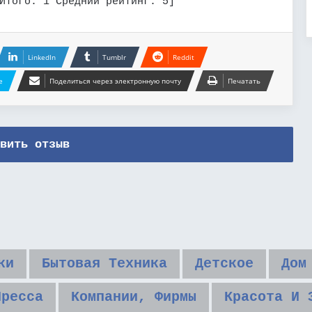
Итого:
1
Средний рейтинг:
5
]
LinkedIn
Tumblr
Reddit
e
Поделиться через электронную почту
Печатать
вить отзыв
ки
Бытовая Техника
Детское
Дом
Пресса
Компании, Фирмы
Красота И 