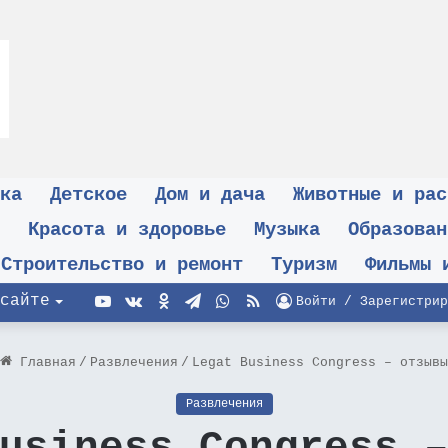
ка
Детское
Дом и дача
Животные и рас
Красота и здоровье
Музыка
Образован
Строительство и ремонт
Туризм
Фильмы 
YouTube
vk.com
Одноклассники
Telegram
WhatsApp
RSS
сайте
Войти / Зарегистрир
Главная
/
Развлечения
/
Legat Business Congress – отзывы
Развлечения