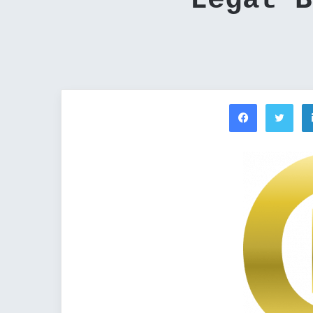
Legat B
Facebook
Twi