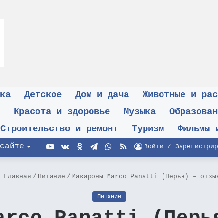
ка
Детское
Дом и дача
Животные и рас
Красота и здоровье
Музыка
Образован
Строительство и ремонт
Туризм
Фильмы 
YouTube
vk.com
Одноклассники
Telegram
WhatsApp
RSS
сайте
Войти / Зарегистрир
Главная
/
Питание
/
Макароны Marco Panatti (Перья) – отзы
Питание