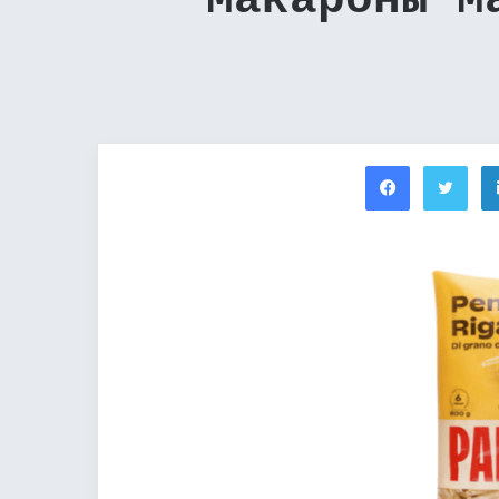
Макароны M
Facebook
Twi