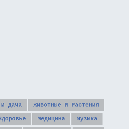
 И Дача
Животные И Растения
Здоровье
Медицина
Музыка