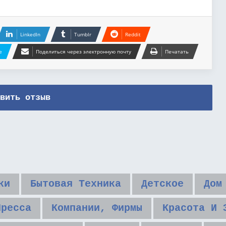
LinkedIn
Tumblr
Reddit
e
Поделиться через электронную почту
Печатать
вить отзыв
ки
Бытовая Техника
Детское
Дом
Пресса
Компании, Фирмы
Красота И 