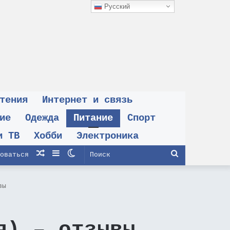
Русский
тения
Интернет и связь
ие
Одежда
Питание
Спорт
и ТВ
Хобби
Электроника
Случайная
Sidebar
Switch
Поиск
оваться
статья
skin
вы