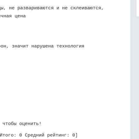
цы, не развариваются и не склеиваются,
ичная цена
рон, значит нарушена технология
 чтобы оценить!
Итого:
0
Средний рейтинг:
0
]