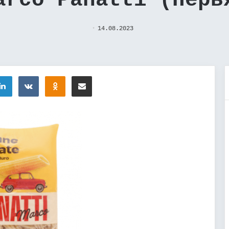
arco Panatti (Перь
14.08.2023
tter
LinkedIn
Вконтакте
Одноклассники
Поделиться через электронную почту