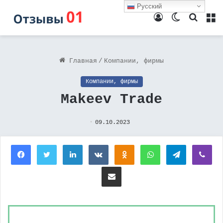
Русский
Войти
Switch
Поиск
М
skin
Главная
/
Компании, фирмы
Компании, фирмы
Makeev Trade
09.10.2023
Facebook
Twitter
LinkedIn
Вконтакте
Одноклассники
WhatsApp
Telegram
Vi
Поделиться через электронную почту