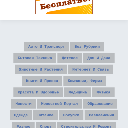
Авто И Транспорт
Без Рубрики
Бытовая Техника
Детское
Дом И Дача
Животные И Растения
Интернет И Связь
Книги И Пресса
Компании, Фирмы
Красота И Здоровье
Медицина
Музыка
Новости
Новостной Портал
Образование
Одежда
Питание
Покупки
Развлечения
Разное
Спорт
Строительство И Ремонт