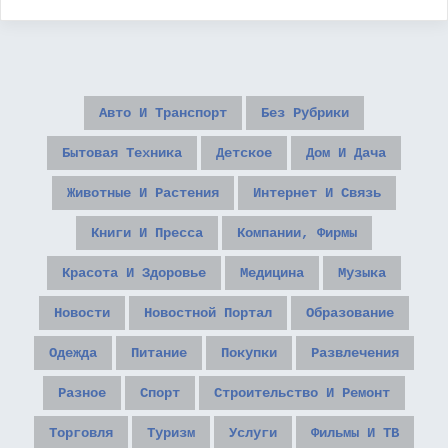
Авто И Транспорт
Без Рубрики
Бытовая Техника
Детское
Дом И Дача
Животные И Растения
Интернет И Связь
Книги И Пресса
Компании, Фирмы
Красота И Здоровье
Медицина
Музыка
Новости
Новостной Портал
Образование
Одежда
Питание
Покупки
Развлечения
Разное
Спорт
Строительство И Ремонт
Торговля
Туризм
Услуги
Фильмы И ТВ