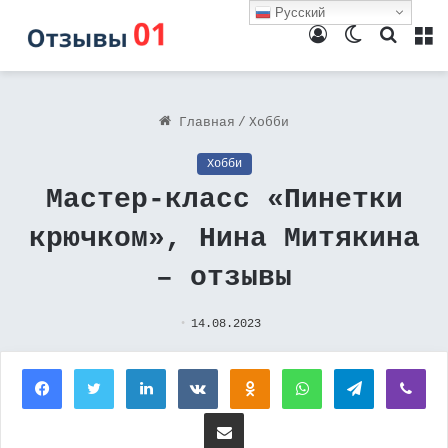
Русский
Войти
Switch
Поиск
М
skin
Главная
/
Хобби
Хобби
Мастер-класс «Пинетки
крючком», Нина Митякина
– отзывы
14.08.2023
Facebook
Twitter
LinkedIn
Вконтакте
Одноклассники
WhatsApp
Telegram
Vi
Поделиться через электронную почту