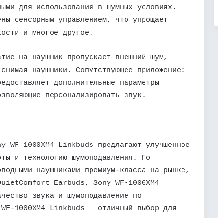
ными для использования в шумных условиях.
ены сенсорным управлением, что упрощает
кости и многое другое.
атие на наушник пропускает внешний шум,
 снимая наушники. Сопутствующее приложение:
редоставляет дополнительные параметры
озволяющие персонализировать звук.
ny WF-1000XM4 Linkbuds предлагают улучшенное
оты и технологию шумоподавления. По
оводными наушниками премиум-класса на рынке,
QuietComfort Earbuds, Sony WF-1000XM4
ачество звука и шумоподавление по
 WF-1000XM4 Linkbuds — отличный выбор для