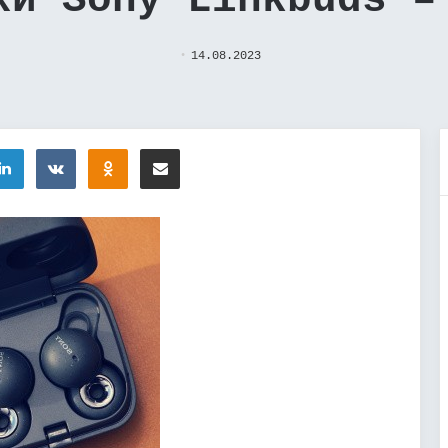
ки Sony Linkbuds –
14.08.2023
tter
LinkedIn
Вконтакте
Одноклассники
Поделиться через электронную почту