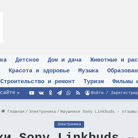
ка
Детское
Дом и дача
Животные и рас
Красота и здоровье
Музыка
Образован
Строительство и ремонт
Туризм
Фильмы 
YouTube
vk.com
Одноклассники
Telegram
WhatsApp
RSS
сайте
Войти / Зарегистрир
Главная
/
Электроника
/
Наушники Sony Linkbuds – отзывы
Электроника