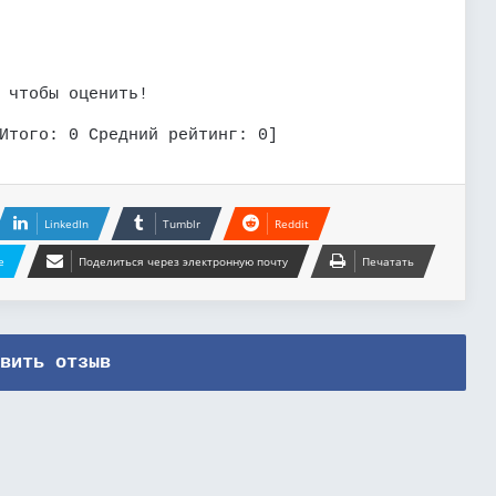
 чтобы оценить!
Итого:
0
Средний рейтинг:
0
]
LinkedIn
Tumblr
Reddit
e
Поделиться через электронную почту
Печатать
вить отзыв