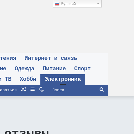
Русский
тения
Интернет и связь
ие
Одежда
Питание
Спорт
и ТВ
Хобби
Электроника
Случайная
Sidebar
Switch
Поиск
оваться
статья
skin