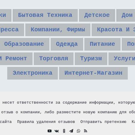
ки
Бытовая Техника
Детское
Дом
Пресса
Компании, Фирмы
Красота И 
Образование
Одежда
Питание
По
И Ремонт
Торговля
Туризм
Услуг
Электроника
Интернет-Магазин
 несет ответственности за содержание информации, которую
 отзыв о компании, либо разместите новую компанию для об
сайта
Правила удаления отзывов
Отправить претензию
К
YouTube
vk.com
Одноклассники
Telegram
WhatsApp
RSS