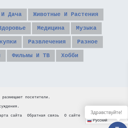
 И Дача
Животные И Растения
Здоровье
Медицина
Музыка
купки
Развлечения
Разное
и
Фильмы И ТВ
Хобби
 размещают посетители.
суждения.
Здравствуйте!
арта сайта
Обратная связь
О сайте
Русский