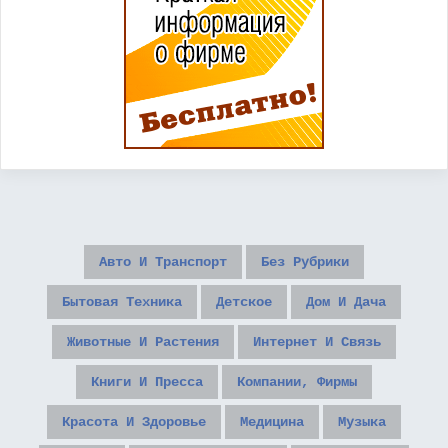
Авто И Транспорт
Без Рубрики
Бытовая Техника
Детское
Дом И Дача
Животные И Растения
Интернет И Связь
Книги И Пресса
Компании, Фирмы
Красота И Здоровье
Медицина
Музыка