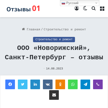
Русский
Войти
Switch
Поиск
М
skin
Главная
/
Строительство и ремонт
Строительство и ремонт
ООО «Новорижский»,
Санкт-Петербург – отзывы
14.08.2023
Facebook
Twitter
LinkedIn
Вконтакте
Одноклассники
WhatsApp
Telegram
Vi
Поделиться через электронную почту