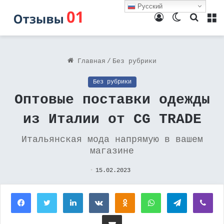
Русский
Войти
Switch
Поиск
М
skin
Главная
/
Без рубрики
Без рубрики
Оптовые поставки одежды
из Италии от CG TRADE
Итальянская мода напрямую в вашем
магазине
15.02.2023
Facebook
Twitter
LinkedIn
Вконтакте
Одноклассники
WhatsApp
Telegram
Vi
Поделиться через электронную почту