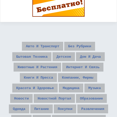
Авто И Транспорт
Без Рубрики
Бытовая Техника
Детское
Дом И Дача
Животные И Растения
Интернет И Связь
Книги И Пресса
Компании, Фирмы
Красота И Здоровье
Медицина
Музыка
Новости
Новостной Портал
Образование
Одежда
Питание
Покупки
Развлечения