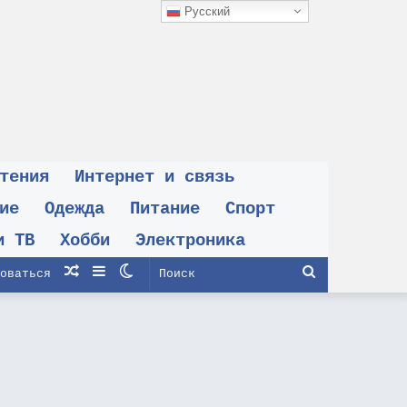
Русский
тения
Интернет и связь
ие
Одежда
Питание
Спорт
и ТВ
Хобби
Электроника
Случайная
Sidebar
Switch
Поиск
оваться
статья
skin