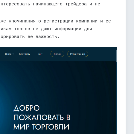
интересовать начинающего трейдера и не
аже упоминания о регистрации компании и ее
никам торгов не дают информации для
норировать ее важность.