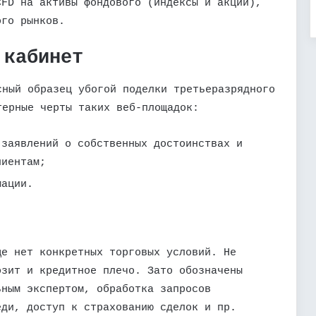
CFD на активы фондового (индексы и акции),
ого рынков.
 кабинет
сный образец убогой поделки третьеразрядного
терные черты таких веб-площадок:
 заявлений о собственных достоинствах и
лиентам;
мации.
ще нет конкретных торговых условий. Не
озит и кредитное плечо. Зато обозначены
ьным экспертом, обработка запросов
еди, доступ к страхованию сделок и пр.