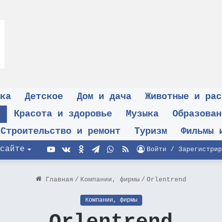
ка
Детское
Дом и дача
Животные и рас
Красота и здоровье
Музыка
Образован
Строительство и ремонт
Туризм
Фильмы 
YouTube
vk.com
Одноклассники
Telegram
WhatsApp
RSS
сайте
Войти / Зарегистрир
Главная
/
Компании, фирмы
/
Orlentrend
Компании, фирмы