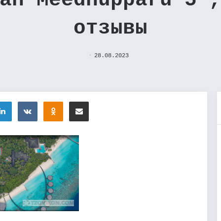
an Meedhupparu 5*
отзывы
28.08.2023
tter
LinkedIn
Вконтакте
Одноклассники
Поделиться через электронную почту