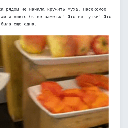
ка рядом не начала кружить муха. Насекомое
там и никто бы не заметил! Это не шутки! Это
 была еще одна.