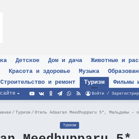
ка
Детское
Дом и дача
Животные и рас
Красота и здоровье
Музыка
Образован
Строительство и ремонт
Туризм
Фильмы 
YouTube
vk.com
Одноклассники
Telegram
WhatsApp
RSS
сайте
Войти / Зарегистрир
вная
/
Туризм
/
Отель Adaaran Meedhupparu 5*, Мальдивы – о
Туризм