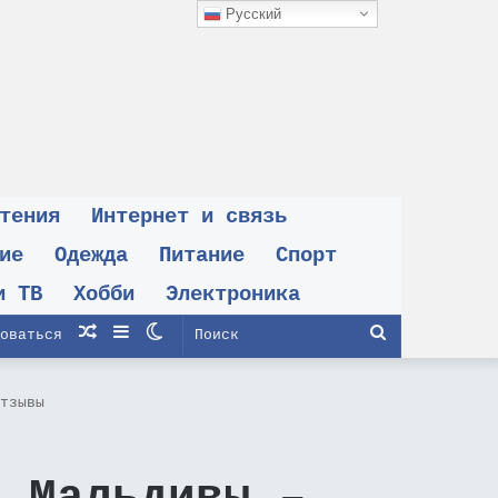
Русский
тения
Интернет и связь
ие
Одежда
Питание
Спорт
и ТВ
Хобби
Электроника
Случайная
Sidebar
Switch
Поиск
оваться
статья
skin
тзывы