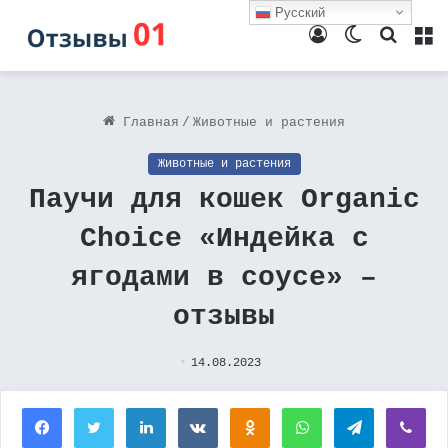
Русский
Войти
Switch
Поиск
М
skin
Главная
/
Животные и растения
Животные и растения
Паучи для кошек Organic
Сhoice «Индейка с
ягодами в соусе» –
отзывы
14.08.2023
Facebook
Twitter
LinkedIn
Вконтакте
Одноклассники
WhatsApp
Telegram
Vi