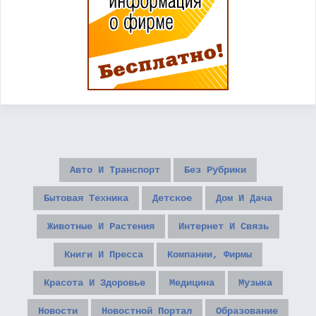
Авто И Транспорт
Без Рубрики
Бытовая Техника
Детское
Дом И Дача
Животные И Растения
Интернет И Связь
Книги И Пресса
Компании, Фирмы
Красота И Здоровье
Медицина
Музыка
Новости
Новостной Портал
Образование