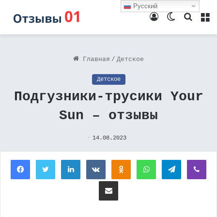
Русский
Войти
Switch
Поиск
М
skin
Главная
/
Детское
Детское
Подгузники-трусики Your
Sun – отзывы
14.08.2023
Facebook
Twitter
LinkedIn
Вконтакте
Одноклассники
WhatsApp
Telegram
Vi
Поделиться через электронную почту