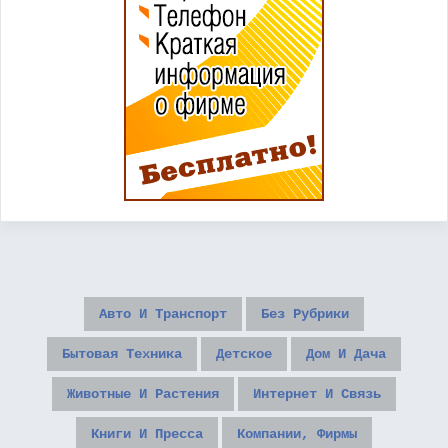
Авто И Транспорт
Без Рубрики
Бытовая Техника
Детское
Дом И Дача
Животные И Растения
Интернет И Связь
Книги И Пресса
Компании, Фирмы