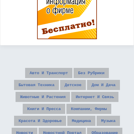
Авто И Транспорт
Без Рубрики
Бытовая Техника
Детское
Дом И Дача
Животные И Растения
Интернет И Связь
Книги И Пресса
Компании, Фирмы
Красота И Здоровье
Медицина
Музыка
Новости
Новостной Портал
Образование