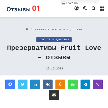
Русский
Войти
Switch
Поиск
М
skin
Главная
/
Красота и здоровье
Красота и здоровье
Презервативы Fruit Love
– отзывы
23.10.2023
Facebook
Twitter
LinkedIn
Вконтакте
Одноклассники
WhatsApp
Telegram
Vi
Поделиться через электронную почту