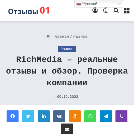
Русский
Войти
Switch
Поиск
М
skin
Главная
/
Разное
Разное
RichMedia – реальные
отзывы и обзор. Проверка
компании
09.12.2023
Facebook
Twitter
LinkedIn
Вконтакте
Одноклассники
WhatsApp
Telegram
Vi
Поделиться через электронную почту