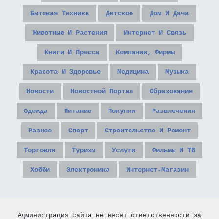
Бытовая Техника
Детское
Дом И Дача
Животные И Растения
Интернет И Связь
Книги И Пресса
Компании, Фирмы
Красота И Здоровье
Медицина
Музыка
Новости
Новостной Портал
Образование
Одежда
Питание
Покупки
Развлечения
Разное
Спорт
Строительство И Ремонт
Торговля
Туризм
Услуги
Фильмы И ТВ
Хобби
Электроника
Интернет-Магазин
Администрация сайта не несет ответственности за