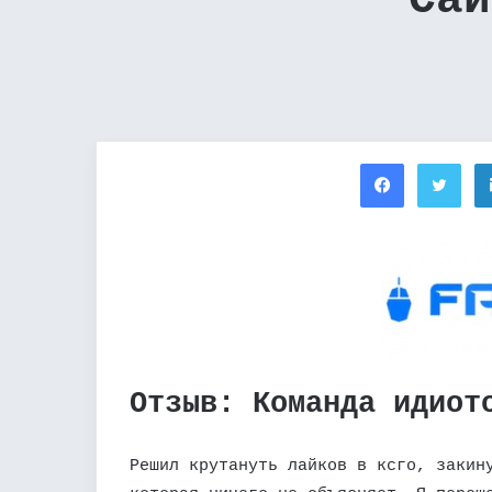
Сай
Facebook
Twi
Отзыв: Команда идиот
Решил крутануть лайков в ксго, закин