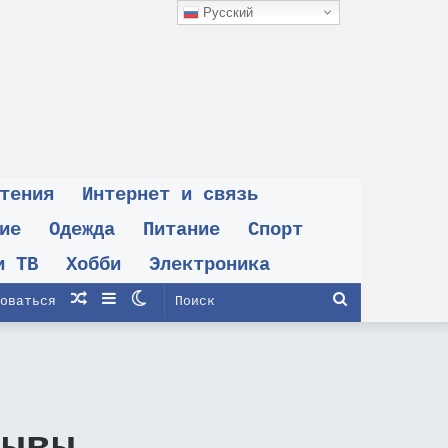
Русский
тения
Интернет и связь
ие
Одежда
Питание
Спорт
и ТВ
Хобби
Электроника
Случайная
Sidebar
Switch
Поиск
оваться
статья
skin