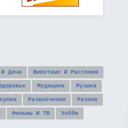
 И Дача
Животные И Растения
Здоровье
Медицина
Музыка
купки
Развлечения
Разное
и
Фильмы И ТВ
Хобби