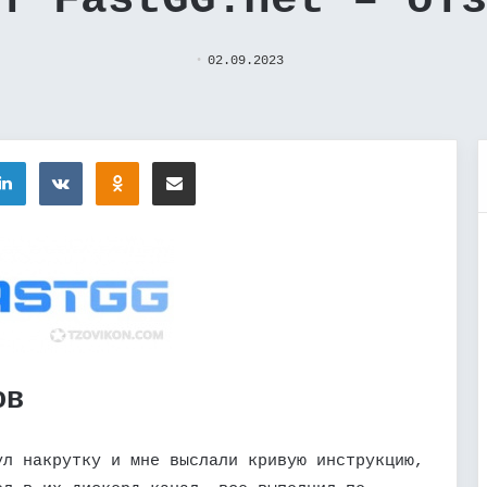
т FastGG.net – от
02.09.2023
tter
LinkedIn
Вконтакте
Одноклассники
Поделиться через электронную почту
ов
ул накрутку и мне выслали кривую инструкцию,