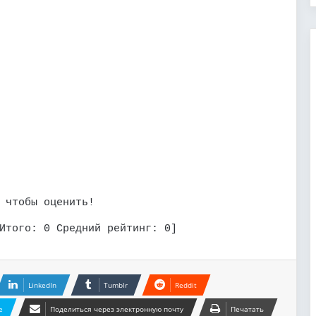
 чтобы оценить!
Итого:
0
Средний рейтинг:
0
]
LinkedIn
Tumblr
Reddit
e
Поделиться через электронную почту
Печатать