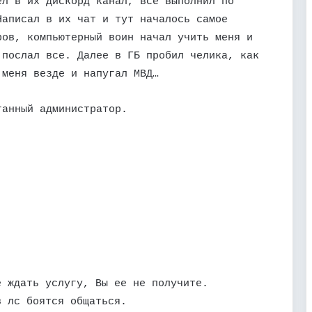
ел в их дискорд канал, все выполнил по
Написал в их чат и тут началось самое
ров, компьютерный воин начал учить меня и
 послал все. Далее в ГБ пробил челика, как
 меня везде и напугал МВД…
ганный администратор.
е ждать услугу, Вы ее не получите.
в лс боятся общаться.