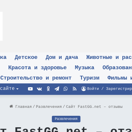
ка
Детское
Дом и дача
Животные и рас
Красота и здоровье
Музыка
Образован
Строительство и ремонт
Туризм
Фильмы 
YouTube
vk.com
Одноклассники
Telegram
WhatsApp
RSS
сайте
Войти / Зарегистрир
Главная
/
Развлечения
/
Сайт FastGG.net – отзывы
Развлечения