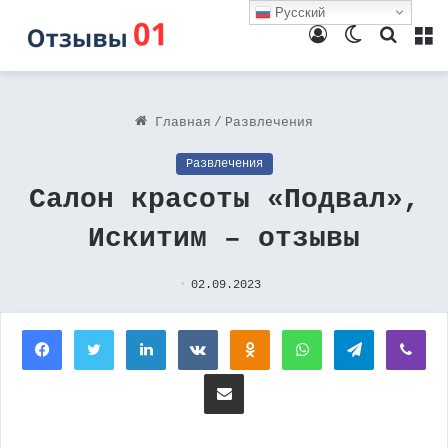
Русский
Войти
Switch
Поиск
М
skin
Главная
/
Развлечения
Развлечения
Салон красоты «Подвал»,
Искитим – отзывы
02.09.2023
Facebook
Twitter
LinkedIn
Вконтакте
Одноклассники
WhatsApp
Telegram
Vi
Поделиться через электронную почту