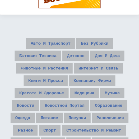
Авто И Транспорт
Без Рубрики
Бытовая Техника
Детское
Дом И Дача
Животные И Растения
Интернет И Связь
Книги И Пресса
Компании, Фирмы
Красота И Здоровье
Медицина
Музыка
Новости
Новостной Портал
Образование
Одежда
Питание
Покупки
Развлечения
Разное
Спорт
Строительство И Ремонт