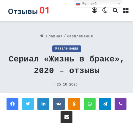
Русский
Войти
Switch
Поиск
М
skin
Главная
/
Развлечения
Развлечения
Сериал «Жизнь в браке»,
2020 – отзывы
25.10.2023
Facebook
Twitter
LinkedIn
Вконтакте
Одноклассники
WhatsApp
Telegram
Vi
Поделиться через электронную почту