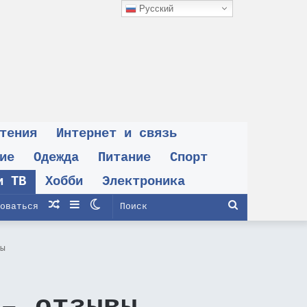
Русский
тения
Интернет и связь
ие
Одежда
Питание
Спорт
и ТВ
Хобби
Электроника
Случайная
Sidebar
Switch
Поиск
оваться
статья
skin
ы