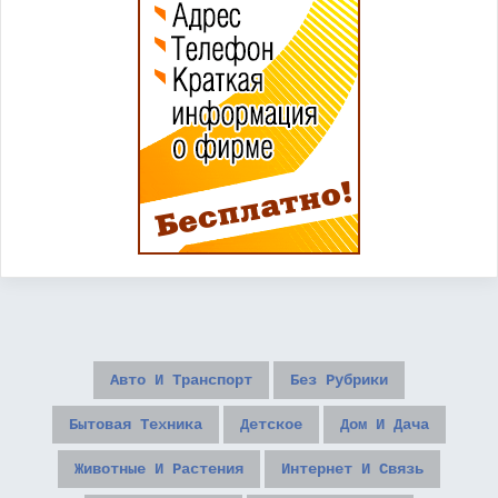
Авто И Транспорт
Без Рубрики
Бытовая Техника
Детское
Дом И Дача
Животные И Растения
Интернет И Связь