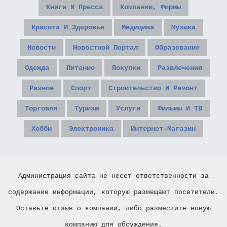
Книги И Пресса
Компании, Фирмы
Красота И Здоровье
Медицина
Музыка
Новости
Новостной Портал
Образование
Одежда
Питание
Покупки
Развлечения
Разное
Спорт
Строительство И Ремонт
Торговля
Туризм
Услуги
Фильмы И ТВ
Хобби
Электроника
Интернет-Магазин
Администрация сайта не несет ответственности за
содержание информации, которую размещают посетители.
Оставьте отзыв о компании, либо разместите новую
компанию для обсуждения.