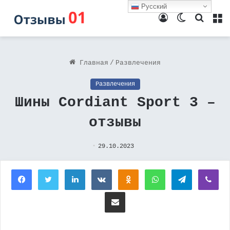
Русский
Войти
Switch
Поиск
М
skin
Главная
/
Развлечения
Развлечения
Шины Cordiant Sport 3 –
отзывы
29.10.2023
Facebook
Twitter
LinkedIn
Вконтакте
Одноклассники
WhatsApp
Telegram
Vi
Поделиться через электронную почту