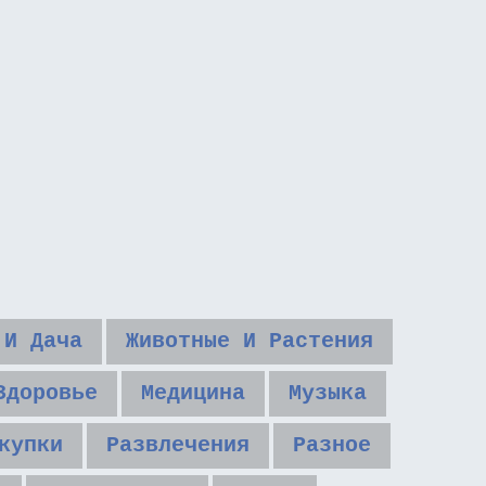
 И Дача
Животные И Растения
Здоровье
Медицина
Музыка
купки
Развлечения
Разное