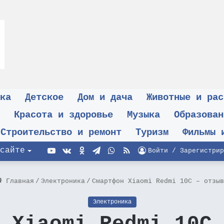
ка
Детское
Дом и дача
Животные и рас
Красота и здоровье
Музыка
Образован
Строительство и ремонт
Туризм
Фильмы 
YouTube
vk.com
Одноклассники
Telegram
WhatsApp
RSS
сайте
Войти / Зарегистрир
Главная
/
Электроника
/
Смартфон Xiaomi Redmi 10C – отзыв
Электроника