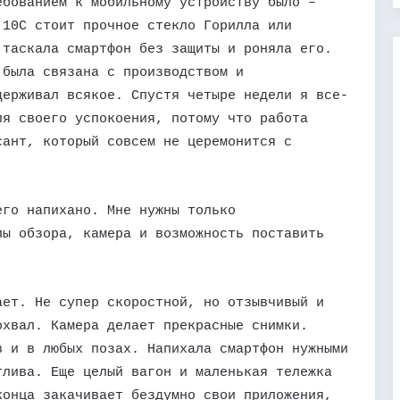
ебованием к мобильному устройству было –
 10С стоит прочное стекло Горилла или
 таскала смартфон без защиты и роняла его.
 была связана с производством и
держивал всякое. Спустя четыре недели я все-
ля своего успокоения, потому что работа
сант, который совсем не церемонится с
его напихано. Мне нужны только
лы обзора, камера и возможность поставить
ает. Не супер скоростной, но отзывчивый и
охвал. Камера делает прекрасные снимки.
в и в любых позах. Напихала смартфон нужными
тлива. Еще целый вагон и маленькая тележка
конца закачивает бездумно свои приложения,