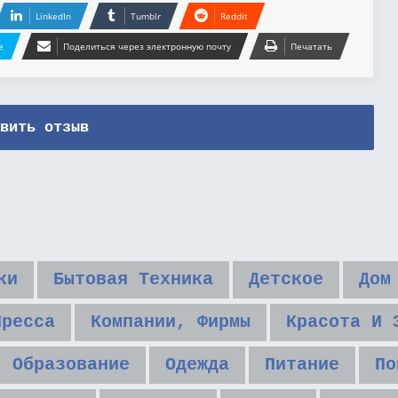
LinkedIn
Tumblr
Reddit
e
Поделиться через электронную почту
Печатать
вить отзыв
ки
Бытовая Техника
Детское
Дом
Пресса
Компании, Фирмы
Красота И 
Образование
Одежда
Питание
По