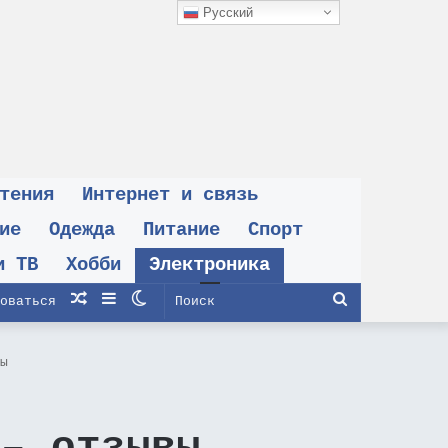
Русский
тения
Интернет и связь
ие
Одежда
Питание
Спорт
и ТВ
Хобби
Электроника
Случайная
Sidebar
Switch
Поиск
оваться
статья
skin
ы