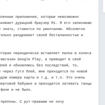
.
вленные приложения, которые невозможно
акивает дурацкий браузер Mi. Я его запихиваю
е знать, ставится по умолчанию. Абсолютно
только раздражает своей бесталанностью и
оторая периодически вставляет палки в колеса
 магазин Google Play, а приводит в свой
Плей я обновляюсь без последствий, то,
е через Гугл Плей, мне приходится по новой
одом номера карты и т.д. и т.п. Это очень
чертовой бабушке и приходится затевать танцы
тфоне и не было.
 препоны. С рут-правами не хочу