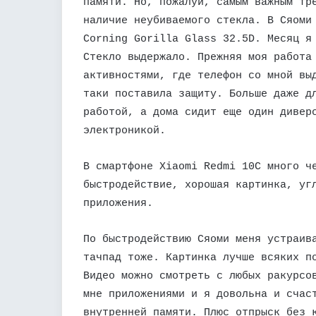
памяти. Но, пожалуй, самым важным тр
наличие неубиваемого стекла. В Сяоми
Corning Gorilla Glass 32.5D. Месяц я
Стекло выдержало. Прежняя моя работа
активностями, где телефон со мной вы
таки поставила защиту. Больше даже д
работой, а дома сидит еще один дивер
электроникой.
В смартфоне Xiaomi Redmi 10C много ч
быстродействие, хорошая картинка, уг
приложения.
По быстродействию Сяоми меня устраив
тачпад тоже. Картинка лучше всяких п
Видео можно смотреть с любых ракурсо
мне приложениями и я довольна и счас
внутренней памяти. Плюс отпрыск без 