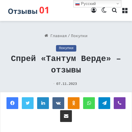
Русский
Войти
Switch
Поиск
М
skin
Главная
/
Покупки
Покупки
Спрей «Тантум Верде» –
отзывы
07.11.2023
Facebook
Twitter
LinkedIn
Вконтакте
Одноклассники
WhatsApp
Telegram
Vi
Поделиться через электронную почту