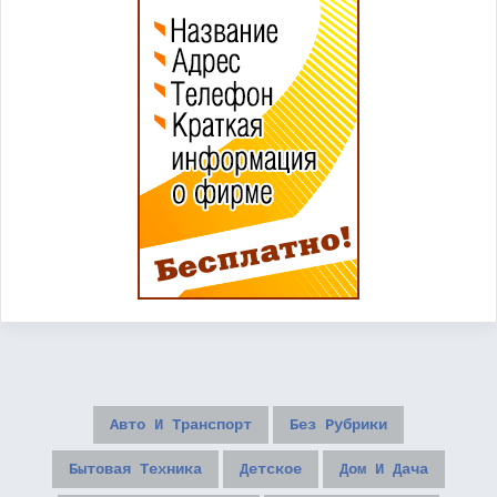
Авто И Транспорт
Без Рубрики
Бытовая Техника
Детское
Дом И Дача