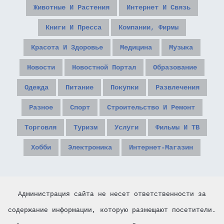
Животные И Растения
Интернет И Связь
Книги И Пресса
Компании, Фирмы
Красота И Здоровье
Медицина
Музыка
Новости
Новостной Портал
Образование
Одежда
Питание
Покупки
Развлечения
Разное
Спорт
Строительство И Ремонт
Торговля
Туризм
Услуги
Фильмы И ТВ
Хобби
Электроника
Интернет-Магазин
Администрация сайта не несет ответственности за
содержание информации, которую размещают посетители.