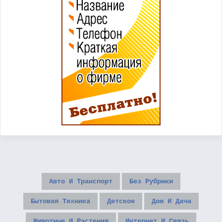
Авто И Транспорт
Без Рубрики
Бытовая Техника
Детское
Дом И Дача
Животные И Растения
Интернет И Связь