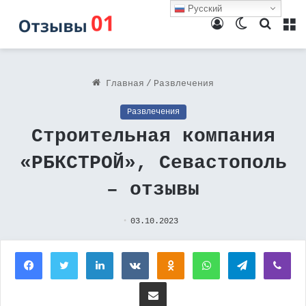
Русский
Войти
Switch
Поиск
М
skin
Главная
/
Развлечения
Развлечения
Строительная компания
«РБКСТРОЙ», Севастополь
– отзывы
03.10.2023
Facebook
Twitter
LinkedIn
Вконтакте
Одноклассники
WhatsApp
Telegram
Vi
Поделиться через электронную почту