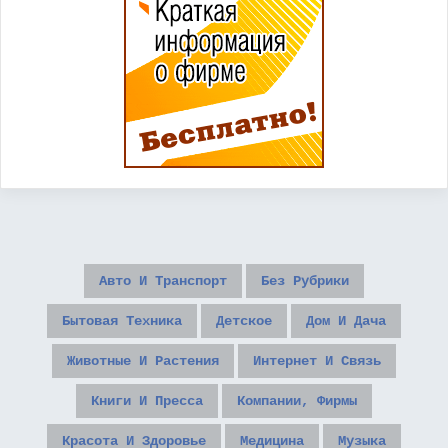
Авто И Транспорт
Без Рубрики
Бытовая Техника
Детское
Дом И Дача
Животные И Растения
Интернет И Связь
Книги И Пресса
Компании, Фирмы
Красота И Здоровье
Медицина
Музыка