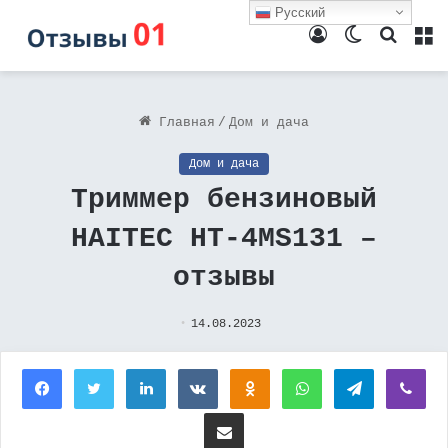
Русский
Войти
Switch
Поиск
М
skin
Главная
/
Дом и дача
Дом и дача
Триммер бензиновый
HAITEC HT-4MS131 –
отзывы
14.08.2023
Facebook
Twitter
LinkedIn
Вконтакте
Одноклассники
WhatsApp
Telegram
Vi
Поделиться через электронную почту