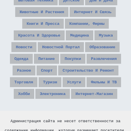
Бытовая Техника
Детское
Дом И Дача
Животные И Растения
Интернет И Связь
Книги И Пресса
Компании, Фирмы
Красота И Здоровье
Медицина
Музыка
Новости
Новостной Портал
Образование
Одежда
Питание
Покупки
Развлечения
Разное
Спорт
Строительство И Ремонт
Торговля
Туризм
Услуги
Фильмы И ТВ
Хобби
Электроника
Интернет-Магазин
Администрация сайта не несет ответственности за
содержание информации, которую размещают посетители.